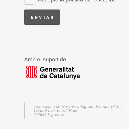
Amb el suport de
Associació de Serveis Integrals de Futur (ASIF)
C/Sant Llàtzer 22, Baix
17600, Figueres