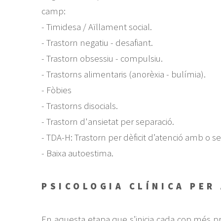
camp:
- Timidesa / Aïllament social.
- Trastorn negatiu - desafiant.
- Trastorn obsessiu - compulsiu.
- Trastorns alimentaris (anorèxia - bulímia).
- Fòbies
- Trastorns disocials.
- Trastorn d'ansietat per separació.
- TDA-H: Trastorn per dèficit d’atenció amb o se
- Baixa autoestima.
PSICOLOGIA CLÍNICA PER
En aquesta etapa que s’inicia cada cop més pr