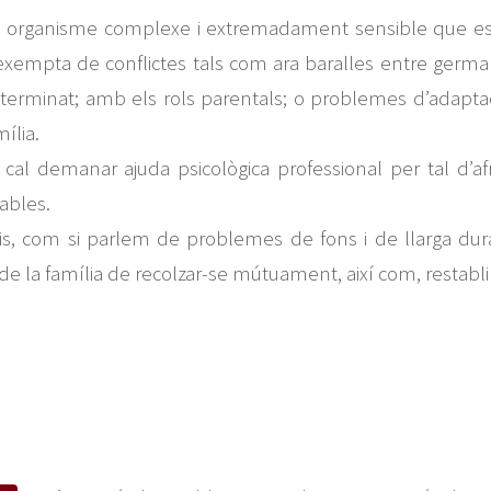
un organisme complexe i extremadament sensible que 
o exempta de conflictes tals com ara baralles entre german
minat; amb els rols parentals; o problemes d’adaptació 
ília.
, cal demanar ajuda psicològica professional per tal d’
ables.
, com si parlem de problemes de fons i de llarga durada
e la família de recolzar-se mútuament, així com, restablir 