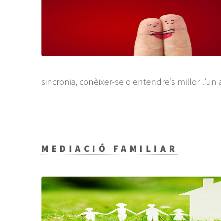
sincronia, conèixer-se o entendre’s millor l’un a
MEDIACIÓ FAMILIAR