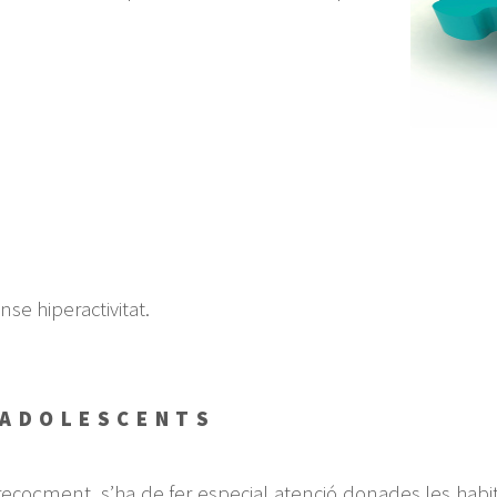
nse hiperactivitat.
 ADOLESCENTS
ecoçment, s’ha de fer especial atenció donades les habitu