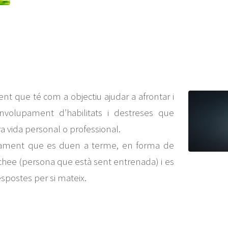
nt que té com a objectiu ajudar a afrontar i
nvolupament d’habilitats i destreses que
a vida personal o professional.
nament que es duen a terme, en forma de
achee (persona que està sent entrenada) i es
spostes per si mateix.